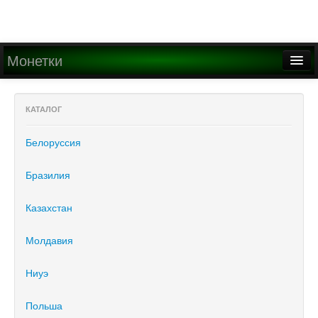
Монетки
Главная
КАТАЛОГ
О проекте
Белоруссия
Медиа
Написать письмо
Бразилия
Казахстан
Найти
Регистрация
Молдавия
Вход
Ниуэ
Польша