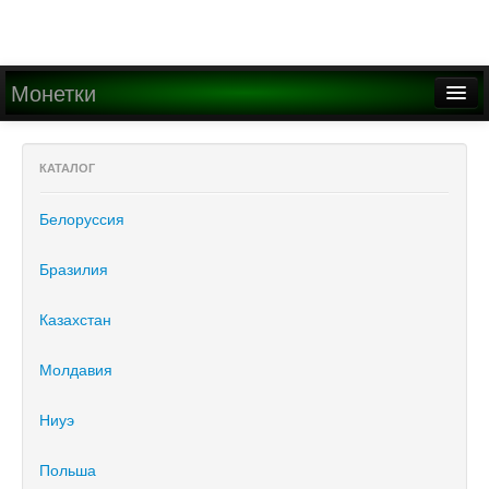
Монетки
Главная
КАТАЛОГ
О проекте
Белоруссия
Медиа
Написать письмо
Бразилия
Казахстан
Найти
Регистрация
Молдавия
Вход
Ниуэ
Польша