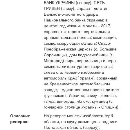
БАНК УКРАИНЫ (вверху), ПЯТЬ
ГРИВЕН (внизу), справа - логотип
Банкнотно-монетного двора
Национального банка Украины; в
центре: год чеканки монеты - 2017,
справа от которого - вертикальная
орнаментальная полоса; композиция,
символизирующая область: Спасо-
Преображенская церковь (с. Большие
Сорочинцы), дом водолечебницы (г..
Миргород) лира, чернильница и перо -
символы литературного творчества;
слева стилизовано изображена
автомобиль КрАЗ `Ураган`, созданный
на Кременчугском автомобильном
заводе, - единственном производителе
грузовиков в Украине; внизу - колосья,
тыква, виноград, яблоко, куманец (с
гончарной столице Украины - Опишни).
Описание
На реверсе монеты изображен герб
реверса:
области, по кругу размещены надписи:
Полтавская область (вверху),