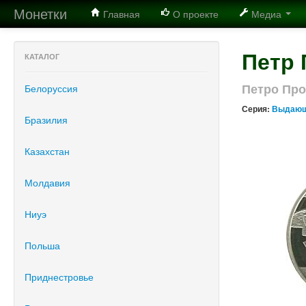
Монетки
Главная
О проекте
Медиа
Петр
КАТАЛОГ
Петро Пр
Белоруссия
Серия:
Выдающ
Бразилия
Казахстан
Молдавия
Ниуэ
Польша
Приднестровье