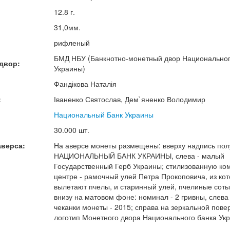
12.8 г.
31,0мм.
рифленый
БМД НБУ (Банкнотно-монетный двор Национальног
двор:
Украины)
Фандікова Наталія
:
Іваненко Святослав, Дем`яненко Володимир
Национальный Банк Украины
30.000 шт.
аверса:
На аверсе монеты размещены: вверху надпись пол
НАЦИОНАЛЬНЫЙ БАНК УКРАИНЫ, слева - малый
Государственный Герб Украины; стилизованную ко
центре - рамочный улей Петра Прокоповича, из кот
вылетают пчелы, и старинный улей, пчелиные соты
внизу на матовом фоне: номинал - 2 гривны, слева 
чеканки монеты - 2015; справа на зеркальной пове
логотип Монетного двора Национального банка Ук