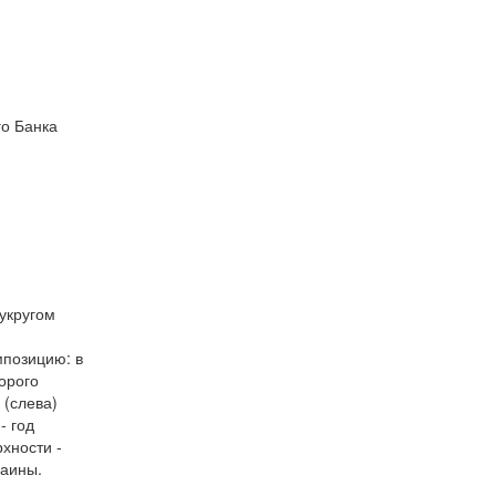
о Банка
укругом
мпозицию: в
орого
 (слева)
- год
рхности -
раины.