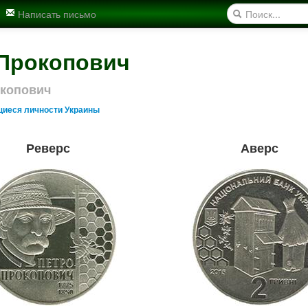
Написать письмо
 Прокопович
окопович
иеся личности Украины
Реверс
Аверс