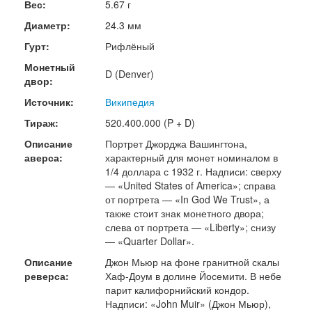
Вес:
5.67 г
Диаметр:
24.3 мм
Гурт:
Рифлёный
Монетный
D (Denver)
двор:
Источник:
Википедия
Тираж:
520.400.000 (P + D)
Описание
Портрет Джорджа Вашингтона,
аверса:
характерный для монет номиналом в
1/4 доллара с 1932 г. Надписи: сверху
— «United States of America»; справа
от портрета — «In God We Trust», а
также стоит знак монетного двора;
слева от портрета — «Liberty»; снизу
— «Quarter Dollar».
Описание
Джон Мьюр на фоне гранитной скалы
реверса:
Хаф-Доум в долине Йосемити. В небе
парит калифорнийский кондор.
Надписи: «John Muir» (Джон Мьюр),