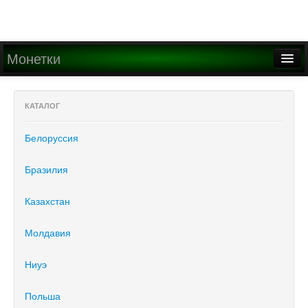
Монетки
Главная
КАТАЛОГ
О проекте
Белоруссия
Медиа
Написать письмо
Бразилия
Казахстан
Найти
Регистрация
Молдавия
Вход
Ниуэ
Польша