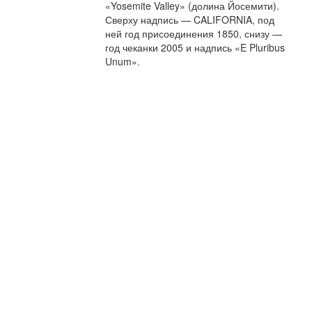
«Yosemite Valley» (долина Йосемити).
Сверху надпись — CALIFORNIA, под
ней год присоединения 1850, снизу —
год чеканки 2005 и надпись «E Pluribus
Unum».