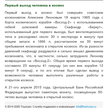
Первый выход человека в космос
Первый выход в космос был совершён советским
космонавтом Алексеем Леоновым 18 марта 1965 года с
борта космического корабля «Восход-2» с использованием
гибкой шлюзовой камеры. Скафандр «Беркут»,
использованный для первого выхода, был вентиляционного
типа и расходовал около 30 л кислорода в минуту при
общем запасе в 1666 л, рассчитанном на 30 минут
пребывания космонавта в открытом космосе. Из-за разности
давлений скафандр раздувался и сильно мешал движениям
космонавта, что, в частности, сильно затруднило Леонову
возвращение на «Восход-2». Общее время первого выхода
составило 23 минуты 41 секунду (из них вне корабля 12
минут 9 секунд), и по его итогам был сделан вывод о
возможности человека выполнять различные работы в
открытом космосе.
А 21-ого апреля 2015 года, Центральный Банк Российской
Федерации выпустил памятную монету, посвящённую 50-
летию выхода человека в открытый космос.
© 2014-2020 Тошкорп. Служба поддержки и информации:
info@toshcorp.ru