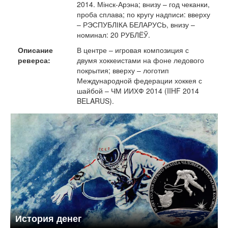
2014. Мінск-Арэна; внизу – год чеканки,
проба сплава; по кругу надписи: вверху
– РЭСПУБЛІКА БЕЛАРУСЬ, внизу –
номинал: 20 РУБЛЁЎ.
Описание
В центре – игровая композиция с
реверса:
двумя хоккеистами на фоне ледового
покрытия; вверху – логотип
Международной федерации хоккея с
шайбой – ЧМ ИИХФ 2014 (IIHF 2014
BELARUS).
История денег