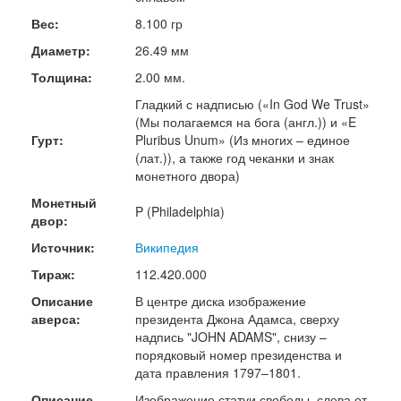
Вес:
8.100 гр
Диаметр:
26.49 мм
Толщина:
2.00 мм.
Гладкий с надписью («In God We Trust»
(Мы полагаемся на бога (англ.)) и «E
Гурт:
Pluribus Unum» (Из многих – единое
(лат.)), а также год чеканки и знак
монетного двора)
Монетный
P (Philadelphia)
двор:
Источник:
Википедия
Тираж:
112.420.000
Описание
В центре диска изображение
аверса:
президента Джона Адамса, сверху
надпись "JOHN ADAMS", снизу –
порядковый номер президенства и
дата правления 1797–1801.
Описание
Изображение статуи свободы, слева от